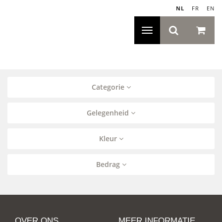
NL
|
FR
|
EN
Toggle
navigatie
Categorie
Gelegenheid
Kleur
Bedrag
OVER ONS
MEER INFORMATIE