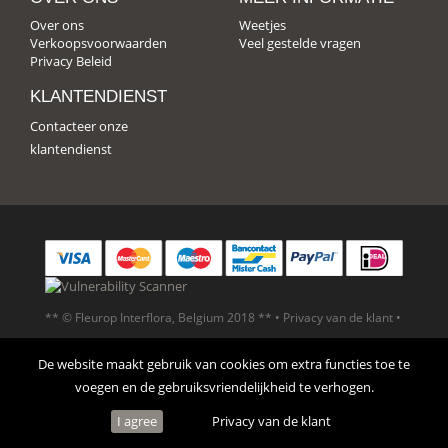
Over ons
Weetjes
Verkoopsvoorwaarden
Veel gestelde vragen
Privacy Beleid
KLANTENDIENST
Contacteer onze
klantendienst
** © Fleurop Interflora, Belgium 2018 ** •
Privacy van de klant
•
Verkoopsvoorwaarden
De website maakt gebruik van cookies om extra functies toe te
voegen en de gebruiksvriendelijkheid te verhogen.
I agree
Privacy van de klant