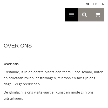
NL
|
FR
|
EN
Toggle
navigatie
OVER ONS
Over ons
Cristaline, is in de eerste plaats een team. Snoeischaar, linten
en cellofaan rollen, bestelwagen, telefoon en fax zijn ons
dagelijks gereedschap.
De glimlach is ons visitekaartje. Kunst en mode zijn ons
uitstalraam.