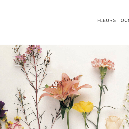
FLEURS
OC
I
ARRANGEMENTS FUNERAIRES
PROMPT RETABLISSEMENT
LE PLAISIR
PRODUITS DE SAISON
FUNERAILLES
AGE
DES FLEURS AVEC DU VIN
FÊTE DES PERES
VERSAIRE DE MARIAGE
PLANTES
FÊTE DES SECRETAIRES